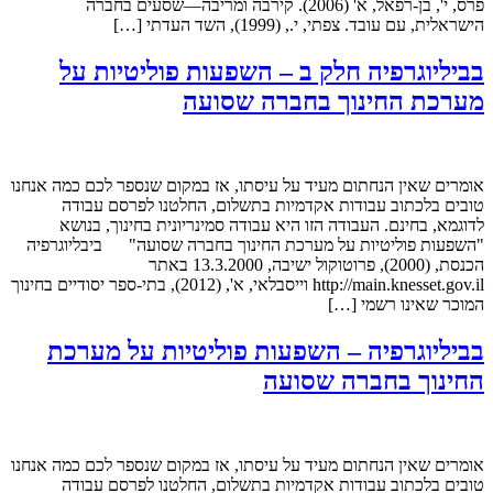
פרס, י', בן-רפאל, א' (2006). קירבה ומריבה—שסעים בחברה
הישראלית, עם עובד.‎ צפתי, י., (1999), השד העדתי […]
בביליוגרפיה חלק ב – השפעות פוליטיות על
מערכת החינוך בחברה שסועה
אומרים שאין הנחתום מעיד על עיסתו, אז במקום שנספר לכם כמה אנחנו
טובים בלכתוב עבודות אקדמיות בתשלום, החלטנו לפרסם עבודה
לדוגמא, בחינם. העבודה הזו היא עבודה סמינריונית בחינוך, בנושא
"השפעות פוליטיות על מערכת החינוך בחברה שסועה" ביבליוגרפיה
הכנסת, (2000), פרוטוקול ישיבה, 13.3.2000 באתר
http://main.knesset.gov.il וייסבלאי, א', (2012), בתי-ספר יסודיים בחינוך
המוכר שאינו רשמי […]
בביליוגרפיה – השפעות פוליטיות על מערכת
החינוך בחברה שסועה
אומרים שאין הנחתום מעיד על עיסתו, אז במקום שנספר לכם כמה אנחנו
טובים בלכתוב עבודות אקדמיות בתשלום, החלטנו לפרסם עבודה