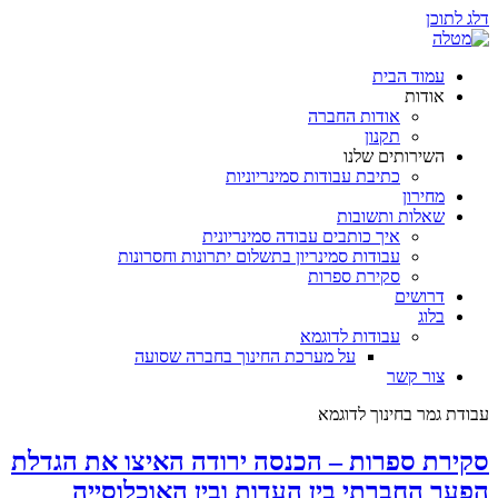
דלג לתוכן
עמוד הבית
אודות
אודות החברה
תקנון
השירותים שלנו
כתיבת עבודות סמינריוניות
מחירון
שאלות ותשובות
איך כותבים עבודה סמינריונית
עבודות סמינריון בתשלום יתרונות וחסרונות
סקירת ספרות
דרושים
בלוג
עבודות לדוגמא
על מערכת החינוך בחברה שסועה
צור קשר
עבודת גמר בחינוך לדוגמא
סקירת ספרות – הכנסה ירודה האיצו את הגדלת
הפער החברתי בין העדות ובין האוכלוסייה