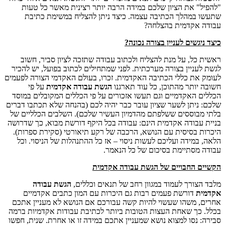
"להפיל" את הציון שלכם במידה הרבה יותר רצינית מאשר כל טעות
שתעשו במהלך הכתיבה עצמה. כיצד ניתן להצליח במשימת כתיבת
עבודה אקדמית בהצלחה?
כיצד ניגשים לעניין בצורה נכונה?
ראשית כל, על מנת להצליח ולכתוב עבודה שתזכה לציון סביר, חשוב
לגשת לעניין בצורה מערכתית. לפני שמתחילים לכתוב בפועל, יש להכיר
לעומק את כללי הכתיבה האקדמית. זכרו, בעולם האקדמי הצורה לפעמים
חשובה יותר מהתוכן, כל עוד תארגנו
הגשת עבודה אקדמית
על פי
הכללים האקדמיים וגם תעשו אזכורים על פי הכללים המקובלים במוסד
שלכם: ניתן לשער שציון עובר כבר יהיה לכם (בהנחה שלא תכתבו דברים
בלתי מבוססים ששלפתם מהדמיון העשיר שלכם). השלבים הכלליים של
בניית עבודה אקדמית הינם: עבודה בכל היקף דורשת מבוא, כך שדרושה
היכרות בסיסית עם הנושא, הרכבה של רקע תיאורטי (סקירת ספרות).
הלאה, במידה ועליכם לעשות ניסוי – אז כל ההתנהלות של הניסוי. וכל
עבודה מסתיימת בסיכום של כל הנאמר.
הקשיים החבויים של הגשת עבודה אקדמית
מלבד הצורך לעמוד במגוון רחב של תנאים וכללים,
הגשת עבודה
אקדמית
דורשת פעמים רבות גם היכרות עם המון כתבים אקדמיים
אחרים, משהו שעשוי להיות קשה עבורכם אם הנושא לא מעניין אתכם
בכלל. כך שאחת העצות הטובות ביותר לכתיבת עבודות אקדמיות ברמה
סבירה: נסו למצוא נושא שמעניין אתכם במידה זו או אחרת. שנית, חפשו