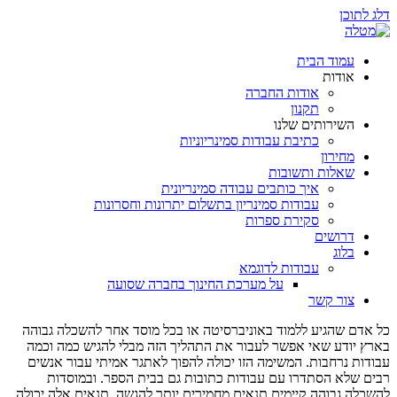
דלג לתוכן
עמוד הבית
אודות
אודות החברה
תקנון
השירותים שלנו
כתיבת עבודות סמינריוניות
מחירון
שאלות ותשובות
איך כותבים עבודה סמינריונית
עבודות סמינריון בתשלום יתרונות וחסרונות
סקירת ספרות
דרושים
בלוג
עבודות לדוגמא
על מערכת החינוך בחברה שסועה
צור קשר
כל אדם שהגיע ללמוד באוניברסיטה או בכל מוסד אחר להשכלה גבוהה
בארץ יודע שאי אפשר לעבור את התהליך הזה מבלי להגיש כמה וכמה
עבודות נרחבות. המשימה הזו יכולה להפוך לאתגר אמיתי עבור אנשים
רבים שלא הסתדרו עם עבודות כתובות גם בבית הספר. ובמוסדות
להשכלה גבוהה קיימים תנאים מחמירים יותר להגשה. תנאים אלה יכולה